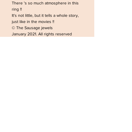
There 's so much atmosphere in this
ring !!
It's not little, but it tells a whole story,
just like in the movies !!
© The Sausage jewels
January 2021. All rights reserved
ADRESSE /ADDRESS
SOPHIELDESIGN
2 RUE DU GÉNÉRAL LECLERC
88500 MATTAINCOURT
FRANCE