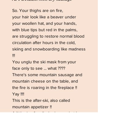
So. Your thighs are on fire,
your hair look like a beaver under
your woollen hat, and your hands,
with blue tips but red in the palms,
are struggling to restore normal blood
circulation after hours in the cold,
skiing and snowboarding like madness
!!!
You unglu the ski mask from your
face only to see ... what ????
There's some mountain sausage and
mountain cheese on the table, and
the fire is roaring in the fireplace !!
Yay !!!!
This is the after-ski, also called
mountain appetizer !!
A little ring for all who know what I am
talking about !!!
Happy ski !!!
© The Sausage