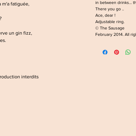
in between drinks... t
a m'a fatiguée,
There you go ..
Ace, dear !
 ?
Adjustable ring.
© The Sausage
rve un gin fizz,
February 2014. All ri
ses.
roduction interdits