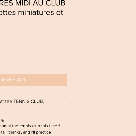
PRÈS MIDI AU CLUB
ettes miniatures et
Add to Cart
t the TENNIS CLUB,
ing !!
oon at the tennis club this time !!
tail, thanks, and I'll practice