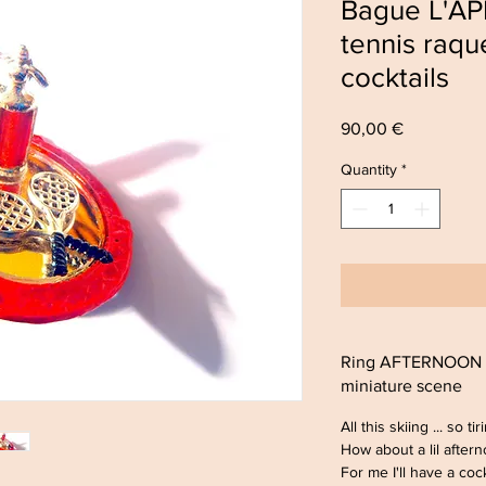
Bague L'A
tennis raqu
cocktails
Price
90,00 €
Quantity
*
Ring AFTERNOON a
miniature scene
All this skiing ... so tir
How about a lil aftern
For me I'll have a cock