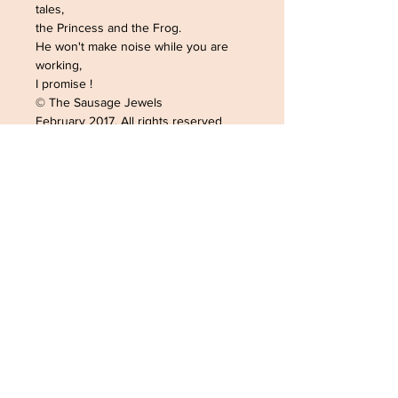
tales,
the Princess and the Frog.
He won't make noise while you are
working,
I promise !
© The Sausage Jewels
February 2017. All rights reserved
ADRESSE /ADDRESS
SOPHIELDESIGN
2 RUE DU GÉNÉRAL LECLERC