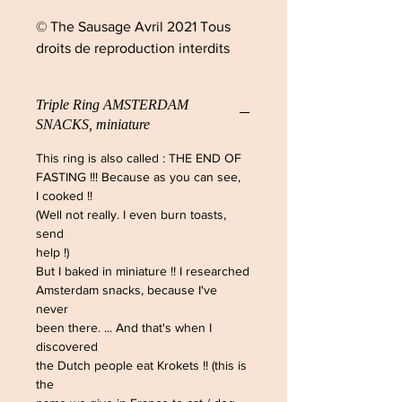
© The Sausage Avril 2021 Tous
droits de reproduction interdits
Triple Ring AMSTERDAM
SNACKS, miniature
This ring is also called : THE END OF
FASTING !!! Because as you can see,
I cooked !!
(Well not really. I even burn toasts,
send
help !)
But I baked in miniature !! I researched
Amsterdam snacks, because I've
never
been there. ... And that's when I
discovered
the Dutch people eat Krokets !! (this is
the