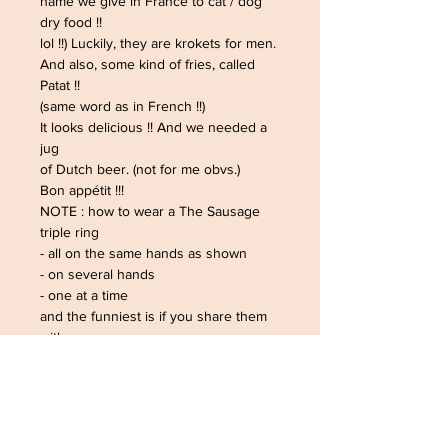
name we give in France to cat / dog
dry food !!
lol !!) Luckily, they are krokets for men.
And also, some kind of fries, called
Patat !!
(same word as in French !!)
It looks delicious !! And we needed a
jug
of Dutch beer. (not for me obvs.)
Bon appétit !!!
NOTE : how to wear a The Sausage
triple ring
- all on the same hands as shown
- on several hands
- one at a time
and the funniest is if you share them
with
friends, or family, sisters ... (you'll be
the
krokets. And you'll be the potatoes !
I'm
the beer !)