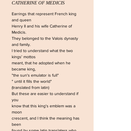
CATHERINE OF MEDICIS
Earrings that represent French king
and queen
Henry II and his wife Catherine of
Medicis.
They belonged to the Valois dynasty
and family.
I tried to understand what the two
kings' mottos
meant, that he adopted when he
became king,
"the sun's emulator is full"
" until it fills the world"
(translated from latin)
But these are easier to understand if
you
know that this king's emblem was a
moon
crescent, and I think the meaning has
been
found by some latin translaters who