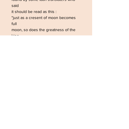
said
it should be read as this :
"just as a cresent of moon becomes
full
moon, so does the greatness of the
king
fill the world"
There you go, you had a real history
class
this time !!
Enjoy these earrings !
© The Sausage
2019. All rights reserved