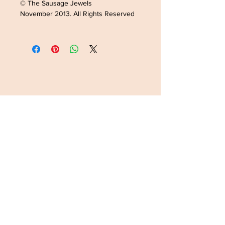
© The Sausage Jewels
November 2013. All Rights Reserved
ADRESSE /ADDRESS
SOPHIELDESIGN
2 RUE DU GÉNÉRAL LECLERC
88500 MATTAINCOURT
FRANCE
CONTACT
Tel:
0033782168363
Email:
latanche@hotmail.com