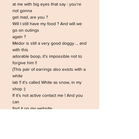
at me with big eyes that say : you're
not gonna
get mad, are you ?
Will I still have my food ? And will we
go on outings
again ?
Médor is still a very good doggy ... and
with this
adorable boop, it's impossible not to
forgive him !!
(This pair of earrings also exists with a
white
lab !! it's called White as snow, in my
shop :)
If it's not active contact me ! And you
can
find it on my website
www.sausagejewels.com
at all times, in the dog collection.
© The Sausage Jewels
May 2015. All rights reserved