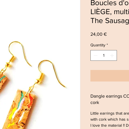
Boucles d'
LIÈGE, mult
The Sausa
Price
24,00 €
Quantity
*
Dangle earrings C
cork
Little earrings that a
with cork which has s
I love the material !!