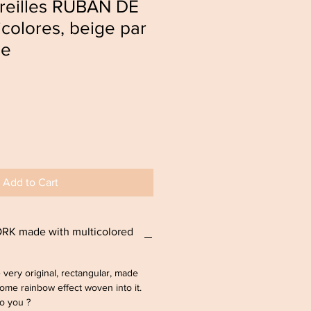
oreilles RUBAN DE
icolores, beige par
ge
Add to Cart
ORK made with multicolored
re very original, rectangular, made
ome rainbow effect woven into it.
 Do you ?