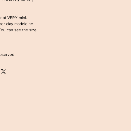
 not VERY mini.
er clay madeleine
 You can see the size
 reserved