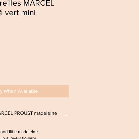
oreilles MARCEL
 vert mini
fy When Available
MARCEL PROUST madeleine
ood little madeleine
 in a lovely flowery