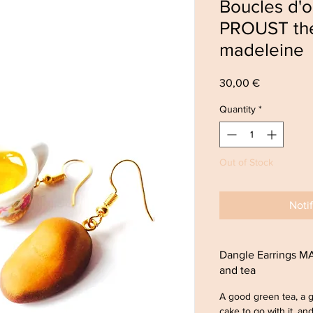
Boucles d'
PROUST thé
madeleine
Price
30,00 €
Quantity
*
Out of Stock
Noti
Dangle Earrings 
and tea
A good green tea, a g
cake to go with it, and