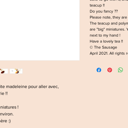
teacup !!
Do you fancy ??
Please note, they are
The teacup and polym
are "big" miniatures.
next to my hand !
Have a lovely tea !!
© The Sausage
April 2021. All rights
ite madeleine pour aller avec,
ie !!
iniatures !
environ.
ère :)