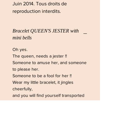
Juin 2014. Tous droits de
reproduction interdits.
Bracelet QUEEN'S JESTER with
mini bells
Oh yes.
The queen, needs a jester !!
Someone to amuse her, and someone
to please her.
Someone to be a fool for her !!
Wear my little bracelet, it jingles
cheerfully,
and you will find yourself transported
in any royal court
you'd like ...
© The Sausage
June 2014. All rights reserved