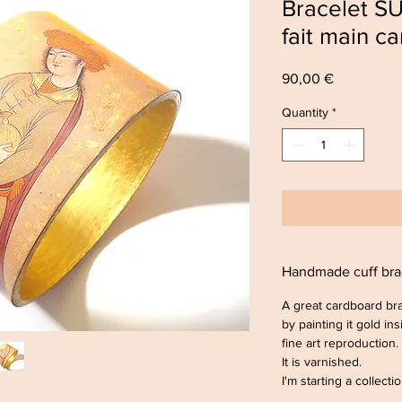
Bracelet S
fait main c
Price
90,00 €
Quantity
*
Handmade cuff bra
A great cardboard br
by painting it gold in
fine art reproduction.
It is varnished.
I'm starting a collect