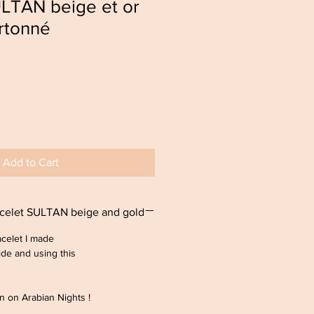
ULTAN beige et or
artonné
Add to Cart
celet SULTAN beige and gold
acelet I made
side and using this
ion on Arabian Nights !