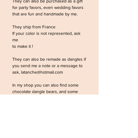
They can also be purchased as a gift
for party favors, even wedding favors
that are fun and handmade by me.
They ship from France
If your color is not represented, ask
me
to make it !
They can also be remade as dangles if
you send me a note or a message to
ask, latanche@hotmail.com
In my shop you can also find some
chocolate dangle bears, and some
transparent cherry bears, lemon
bears, and finally opaque dual color
and glitter blue bear studs. (the
chocolate ones are in the "tout
chocolat" collection, as dangles.)
I started making them in 2023.