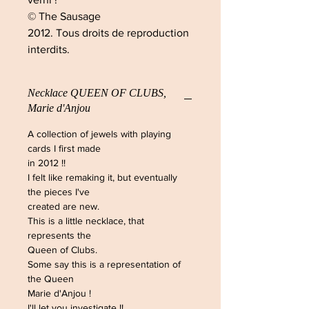
© The Sausage
2012. Tous droits de reproduction
interdits.
Necklace QUEEN OF CLUBS,
Marie d'Anjou
A collection of jewels with playing
cards I first made
in 2012 !!
I felt like remaking it, but eventually
the pieces I've
created are new.
This is a little necklace, that
represents the
Queen of Clubs.
Some say this is a representation of
the Queen
Marie d'Anjou !
I'll let you investigate !!