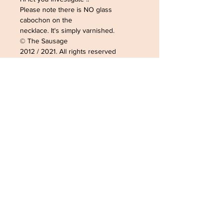
Please note there is NO glass
cabochon on the
necklace. It's simply varnished.
© The Sausage
2012 / 2021. All rights reserved
ADRESSE /ADDRESS
SOPHIELDESIGN
2 RUE DU GÉNÉRAL LECLERC
88500 MATTAINCOURT
FRANCE