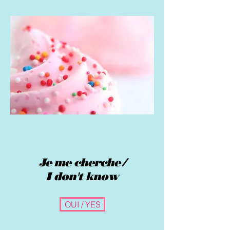
Je me cherche /
I don't know
OUI / YES