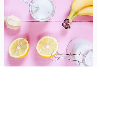
MA P'TITE CUISINE / SOMETHING'S COOKING