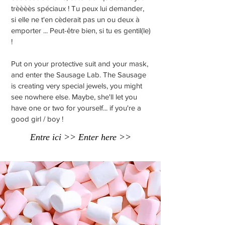
trèèèès spéciaux ! Tu peux lui demander,
si elle ne t'en cèderait pas un ou deux à
emporter ... Peut-être bien, si tu es gentil(le)
!
Put on your protective suit and your mask,
and enter the Sausage Lab. The Sausage
is creating very special jewels, you might
see nowhere else. Maybe, she'll let you
have one or two for yourself... if you're a
good girl / boy !
Entre ici >> Enter here >>