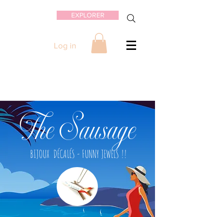
EXPLORER
Log in
The Sausage
BIJOUX DÉCALÉS - FUNNY JEWELS !!