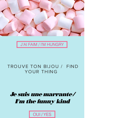
J'AI FAIM / I'M HUNGRY
TROUVE TON BIJOU / FIND
YOUR THING
Je suis une marrante /
I'm the funny kind
OUI / YES