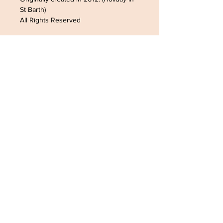
St Barth)
All Rights Reserved
ADRESSE /ADDRESS
SOPHIELDESIGN
2 RUE DU GÉNÉRAL LECLERC
88500 MATTAINCOURT
FRANCE
CONTACT
Tel:
0033782168363
Email:
latanche@hotmail.com