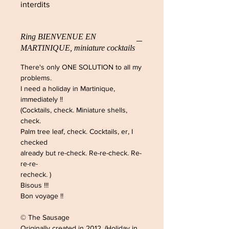
interdits
Ring BIENVENUE EN
MARTINIQUE, miniature cocktails
There's only ONE SOLUTION to all my
problems.
I need a holiday in Martinique,
immediately !!
(Cocktails, check. Miniature shells,
check.
Palm tree leaf, check. Cocktails, er, I
checked
already but re-check. Re-re-check. Re-
re-re-
recheck. )
Bisous !!!
Bon voyage !!
© The Sausage
Originally created in 2012. (Holiday in