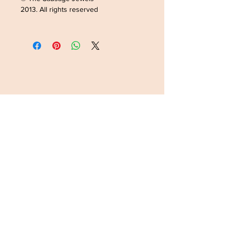
2013. All rights reserved
ADRESSE /ADDRESS
SOPHIELDESIGN
2 RUE DU GÉNÉRAL LECLERC
88500 MATTAINCOURT
FRANCE
CONTACT
Tel:
0033782168363
Email:
latanche@hotmail.com