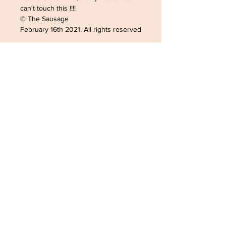
can't touch this !!!!
© The Sausage
February 16th 2021. All rights reserved
ADRESSE /ADDRESS
SOPHIELDESIGN
2 RUE DU GÉNÉRAL LECLERC
88500 MATTAINCOURT
FRANCE
CONTACT
Tel:
0033782168363