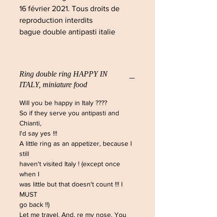
16 février 2021. Tous droits de
reproduction interdits
bague double antipasti italie
Ring double ring HAPPY IN
ITALY, miniature food
Will you be happy in Italy ????
So if they serve you antipasti and
Chianti,
I'd say yes !!!
A little ring as an appetizer, because I
still
haven't visited Italy ! (except once
when I
was little but that doesn't count !!! I
MUST
go back !!)
Let me travel. And, re my nose. You