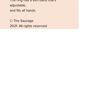
The ring has a slim band that's
adjustable,
and fits all hands.
© The Sausage
2021. All rights reserved
ADRESSE /ADDRESS
SOPHIELDESIGN
2 RUE DU GÉNÉRAL LECLERC
88500 MATTAINCOURT
FRANCE