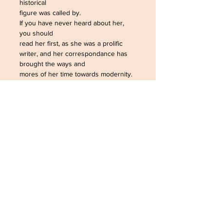
historical
figure was called by.
If you have never heard about her,
you should
read her first, as she was a prolific
writer, and her correspondance has
brought the ways and
mores of her time towards modernity.
In particular she was very attached to
her
daughter and she wrote her
constantly.
So here I made a little tiny letter,
imagining
her writing at her boudoir or at her
little desk,
and there's a mini feather, her (17th)
pen of course.
You will need good eyes to read the
letter (joking)
Happy writing, and happy reading if
you