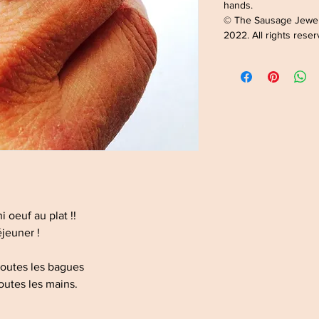
hands.
© The Sausage Jewe
2022. All rights rese
i oeuf au plat !!
éjeuner !
toutes les bagues
outes les mains.