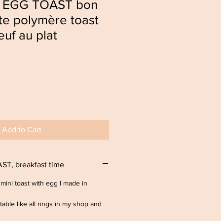
I EGG TOAST bon
âte polymère toast
euf au plat
Add to Cart
ST, breakfast time
A mini toast with egg I made in
stable like all rings in my shop and