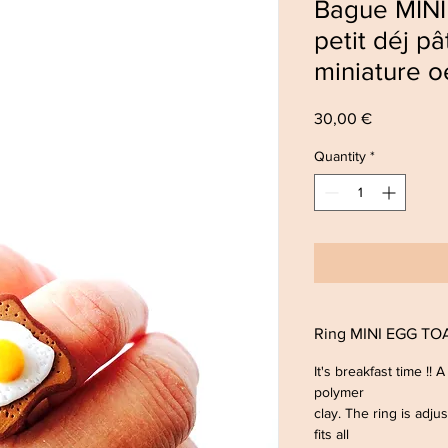
Bague MIN
petit déj p
miniature o
Price
30,00 €
Quantity
*
Ring MINI EGG TOA
It's breakfast time !! 
polymer
clay. The ring is adju
fits all