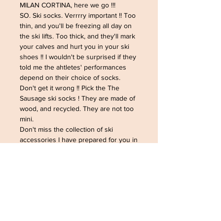
MILAN CORTINA, here we go !!!
SO. Ski socks. Verrrry important !! Too
thin, and you'll be freezing all day on
the ski lifts. Too thick, and they'll mark
your calves and hurt you in your ski
shoes !! I wouldn't be surprised if they
told me the ahtletes' performances
depend on their choice of socks.
Don't get it wrong !! Pick the The
Sausage ski socks ! They are made of
wood, and recycled. They are not too
mini.
Don't miss the collection of ski
accessories I have prepared for you in
my La Montagne collection !!
© The Sausage Jewels
February 3, 2026. All rights reserved