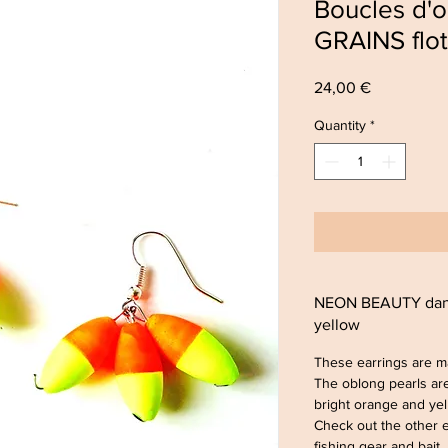
Boucles d'o
GRAINS flot
Price
24,00 €
Quantity
*
NEON BEAUTY dang
yellow
These earrings are ma
The oblong pearls ar
bright orange and ye
Check out the other 
fishing gear and bait.