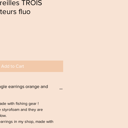
reilles TROIS
teurs fluo
Add to Cart
le earrings orange and
de with fishing gear !
e styrofoam and they are
llow.
earrings in my shop, made with