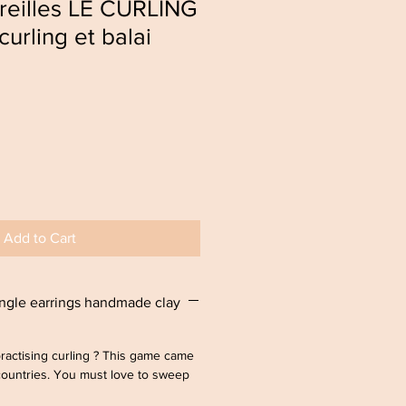
reilles LE CURLING
 curling et balai
Add to Cart
gle earrings handmade clay
!
ractising curling ? This game came
 countries. You must love to sweep