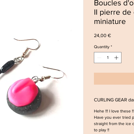
Boucles d'o
II pierre de
miniature
Price
24,00 €
Quantity
*
CURLING GEAR dan
Hehe !!! I love these !
Have you ever tried p
straight from the ice
to play !!