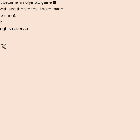
it became an olympic game !!!
 with just the stones, I have made
the shop).
ls
 rights reserved