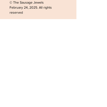
© The Sausage Jewels
February 24, 2025. All rights
reserved
ADRESSE /ADDRESS
SOPHIELDESIGN
2 RUE DU GÉNÉRAL LECLERC
88500 MATTAINCOURT
FRANCE
CONTACT
Tel:
0033782168363