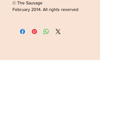
© The Sausage
February 2014. All rights reserved
ADRESSE /ADDRESS
SOPHIELDESIGN
2 RUE DU GÉNÉRAL LECLERC
88500 MATTAINCOURT
FRANCE
CONTACT
Tel:
0033782168363
Email:
latanche@hotmail.com