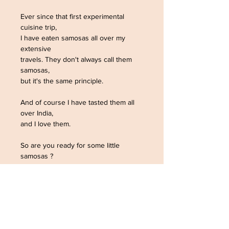
Ever since that first experimental
cuisine trip,
I have eaten samosas all over my
extensive
travels. They don't always call them
samosas,
but it's the same principle.
And of course I have tasted them all
over India,
and I love them.
So are you ready for some little
samosas ?
Mine are delicious at your ears !!
© The Sausage Jewels
May 2023. All rights reserved