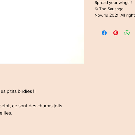
Spread your wings !
© The Sausage
Nov. 19 2021. All righ
s p'tits birdies !!
 peint, ce sont des charms jolis
eilles.
!