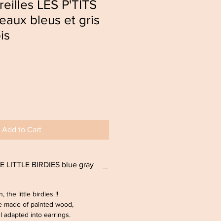
reilles LES P'TITS
eaux bleus et gris
is
Add to Cart
E LITTLE BIRDIES blue gray
 the little birdies !!
are made of painted wood,
I adapted into earrings.