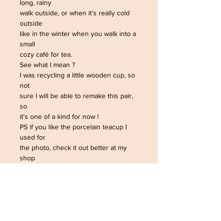
long, rainy
walk outside, or when it's really cold
outside
like in the winter when you walk into a
small
cozy café for tea.
See what I mean ?
I was recycling a little wooden cup, so
not
sure I will be able to remake this pair,
so
it's one of a kind for now !
PS if you like the porcelain teacup I
used for
the photo, check it out better at my
shop
SophieLDesign on etsy.
© The Sausage Jewels
September 29, 2022. All rights
reserved