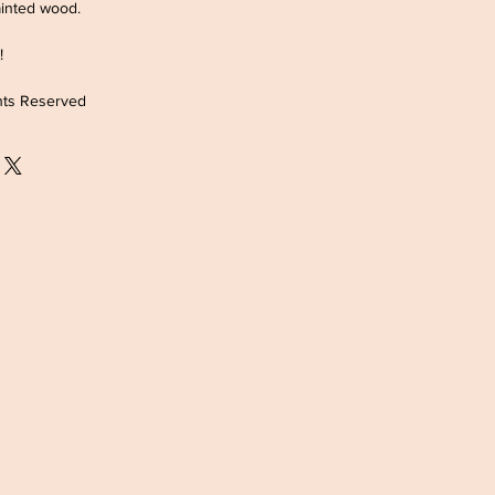
ainted wood.
!!
ghts Reserved