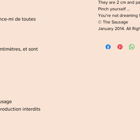
They are 2 cm and p
Pinch yourself ...
You're not dreaming 
nce-mi de toutes
© The Sausage
January 2014. All Ri
timètres, et sont
ausage
roduction interdits