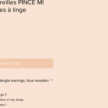
reilles PINCE MI
es à linge
Add to Cart
ngle earrings, blue wooden
egs !!
olors in my shop.
nes !