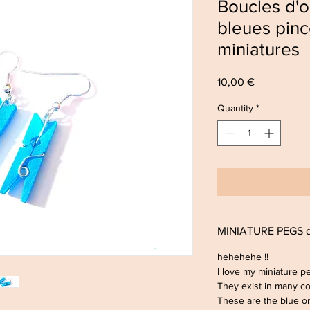
Boucles d'o
bleues pinc
miniatures
Price
10,00 €
Quantity
*
MINIATURE PEGS da
hehehehe !!
I love my miniature p
They exist in many c
These are the blue o