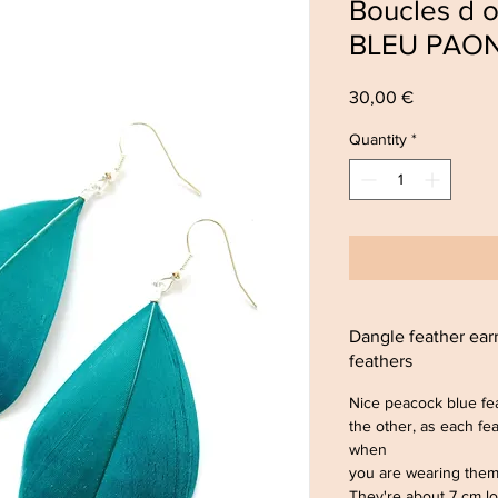
Boucles d 
BLEU PAO
Price
30,00 €
Quantity
*
Dangle feather ea
feathers
Nice peacock blue fea
the other, as each fea
when
you are wearing the
They're about 7 cm l