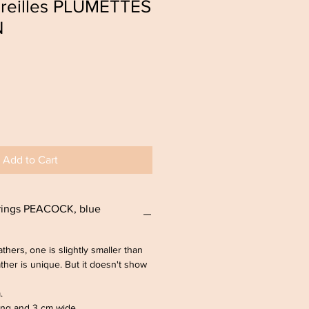
oreilles PLUMETTES
N
Add to Cart
rrings PEACOCK, blue
thers, one is slightly smaller than
ther is unique. But it doesn't show
m.
ong and 3 cm wide.