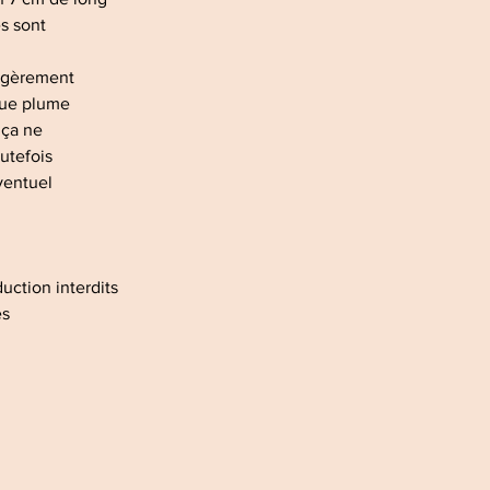
es sont
 légèrement
aque plume
s ça ne
outefois
éventuel
uction interdits
es