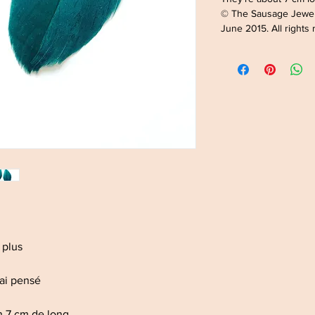
© The Sausage Jewe
June 2015. All rights
t plus
'ai pensé
n 7 cm de long