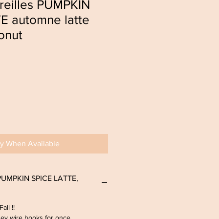
oreilles PUMPKIN
E automne latte
onut
fy When Available
s PUMPKIN SPICE LATTE,
Fall !!
ney wire hooks for once.