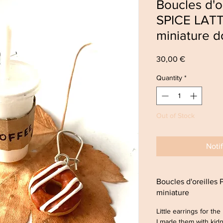
Boucles d'
SPICE LATT
miniature d
Price
30,00 €
Quantity
*
Out of Stock
Noti
Boucles d'oreille
miniature
Little earrings for the 
I made them with kid