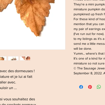
They're a mini pumpki
miniature pumpkin don
pumpkined up fresh f
For these kind of hoo
mention that you can 
my pair of earrings 
(I've run out for now).
to my listings as it's
send me a little mes
will be done.
Yumm... where's that 
It's one of a kind for
miniature so not sure 
© The Sausage Jewe
 avec des dormeuses !
September 8, 2022. Al
ture et je lui ai fait
aller avec.
uloir un ...
 si vous souhaitez des
u de crochets normaux,