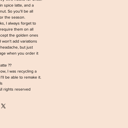
n spice latte, and a
ut. So you'll be all
or the season.
ks, I always forget to
require them on all
except the golden ones
 I won't add variations
 a headache, but just
sage when you order it
latte ??
 now, I was recycling a
I'll be able to remake it.
ls
l rights reserved