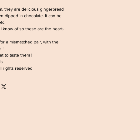
m, they are delicious gingerbread
n dipped in chocolate. It can be
etc.
I know of so these are the heart-
or a mismatched pair, with the
 !
t to taste them !
ls
l rights reserved