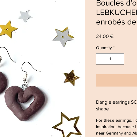
Boucles d'
LEBKUCHEN 
enrobés de
Price
24,00 €
Quantity
*
Dangle earrings 
shape
For these earrings, I 
inspiration, because I
near Germany and Als