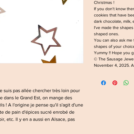
Christmas !
If you don't know the
cookies that have bee
dark chocolate, milk, 
I've made the shapes 
shaped ones.
You can also ask me f
shapes of your choice
Yummy !! Hope you ge
© The Sausage Jewe
November 4, 2025. Al
e suis pas allée chercher très loin pour
te dans le Grand Est, on mange des
! A l'origine je pense qu'il s'agit d'une
aite de pain d'épices sucré enrobé de
ir, etc. Il y en a aussi en Alsace, pas