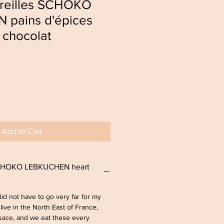
oreilles SCHOKO
pains d'épices
 chocolat
Add to Cart
SCHOKO LEBKUCHEN heart
did not have to go very far for my
 live in the North East of France,
ace, and we eat these every