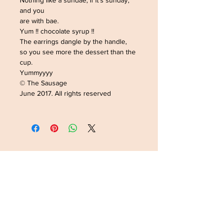
Nothing like a sundae, if it's sunday,
and you
are with bae.
Yum !! chocolate syrup !!
The earrings dangle by the handle,
so you see more the dessert than the
cup.
Yummyyyy
© The Sausage
June 2017. All rights reserved