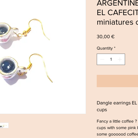
ARGENTINE 
EL CAFECIT
miniatures 
Price
30,00 €
Quantity
*
Dangle earrings E
cups
Fancy a little coffee 
cups with some pink 
some goooood coffee 