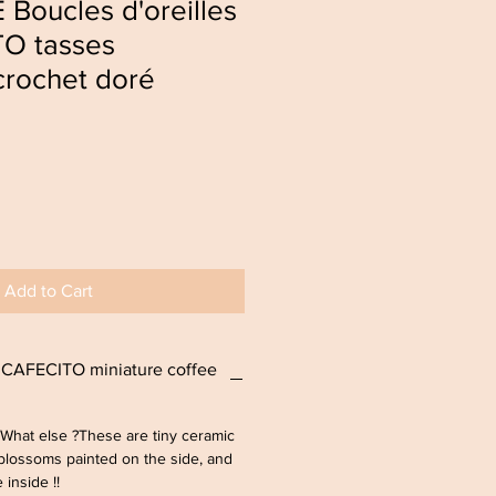
Boucles d'oreilles
O tasses
crochet doré
Add to Cart
L CAFECITO miniature coffee
? What else ?These are tiny ceramic
blossoms painted on the side, and
inside !!