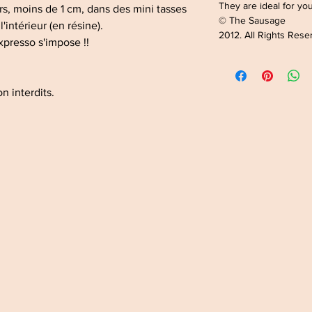
They are ideal for you
ors, moins de 1 cm, dans des mini tasses
© The Sausage
'intérieur (en résine).
2012. All Rights Rese
expresso s'impose !!
n interdits.