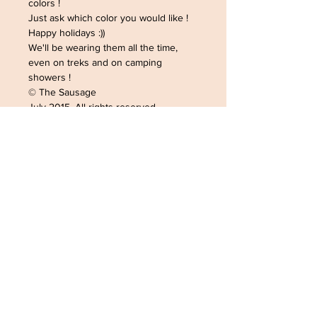
colors !
Just ask which color you would like !
Happy holidays :))
We'll be wearing them all the time,
even on treks and on camping
showers !
© The Sausage
July 2015. All rights reserved
ADRESSE /ADDRESS
SOPHIELDESIGN