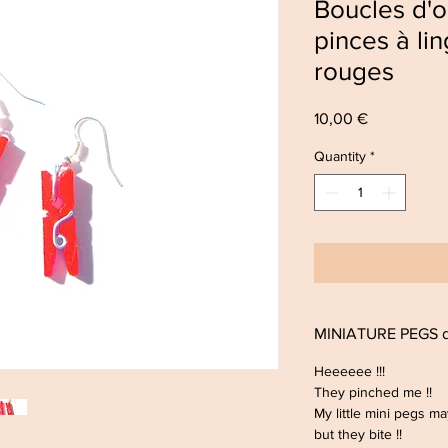
Boucles d'o
pinces à li
rouges
Price
10,00 €
Quantity
*
MINIATURE PEGS da
Heeeeee !!!
They pinched me !!
My little mini pegs m
but they bite !!