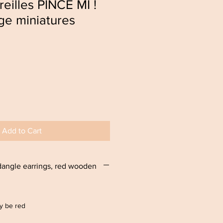
reilles PINCE MI !
nge miniatures
Add to Cart
ngle earrings, red wooden
ay be red