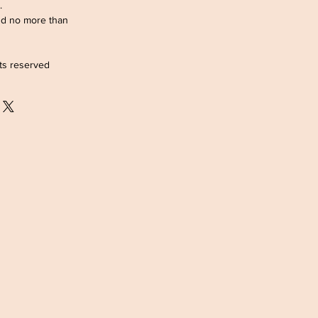
m.
nd no more than
hts reserved