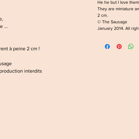
He he but I love the
They are miniature a
2 cm.
re,
© The Sausage
e ...
January 2014. All rig
rent à peine 2 cm !
ausage
production interdits