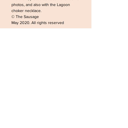
photos, and also with the Lagoon
choker necklace.
© The Sausage
May 2020. All rights reserved
ADRESSE /ADDRESS
SOPHIELDESIGN
2 RUE DU GÉNÉRAL LECLERC
88500 MATTAINCOURT
FRANCE
CONTACT