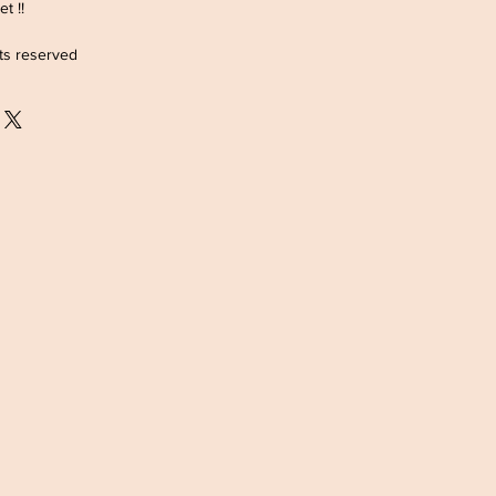
t !!
hts reserved