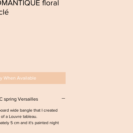
OMANTIQUE floral
clé
fy When Available
 spring Versailles
board wide bangle that I created
 of a Louvre tableau.
ately 5 cm and it's painted night