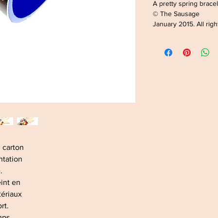
A pretty spring bracele
© The Sausage
January 2015. All rig
n carton
entation
e.
eint en
atériaux
ort.
ps ...