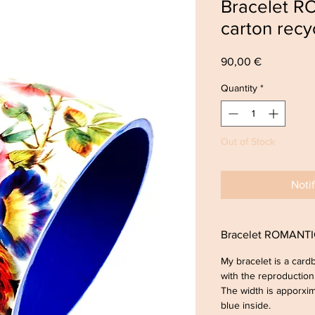
Bracelet R
carton recy
Price
90,00 €
Quantity
*
Out of Stock
Noti
Bracelet ROMANTIC
My bracelet is a card
with the reproduction
The width is apporxim
blue inside.