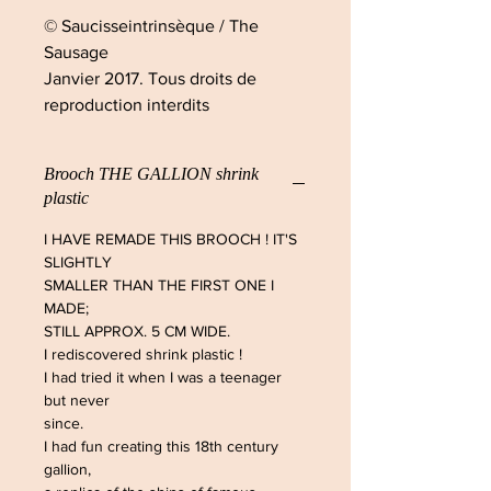
© Saucisseintrinsèque / The
Sausage
Janvier 2017. Tous droits de
reproduction interdits
Brooch THE GALLION shrink
plastic
I HAVE REMADE THIS BROOCH ! IT'S
SLIGHTLY
SMALLER THAN THE FIRST ONE I
MADE;
STILL APPROX. 5 CM WIDE.
I rediscovered shrink plastic !
I had tried it when I was a teenager
but never
since.
I had fun creating this 18th century
gallion,