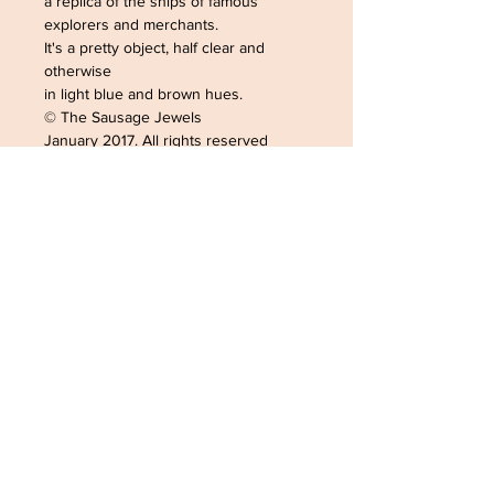
a replica of the ships of famous
explorers and merchants.
It's a pretty object, half clear and
otherwise
in light blue and brown hues.
© The Sausage Jewels
January 2017. All rights reserved
ADRESSE /ADDRESS
SOPHIELDESIGN
2 RUE DU GÉNÉRAL LECLERC
88500 MATTAINCOURT