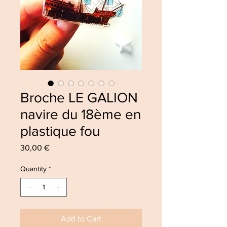
Broche LE GALION
navire du 18ème en
plastique fou
Price
30,00 €
Quantity
*
Add to Cart