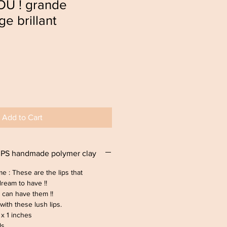
OU ! grande
e brillant
Add to Cart
IPS handmade polymer clay
me : These are the lips that
ream to have !!
u can have them !!
 with these lush lips.
 x 1 inches
ls