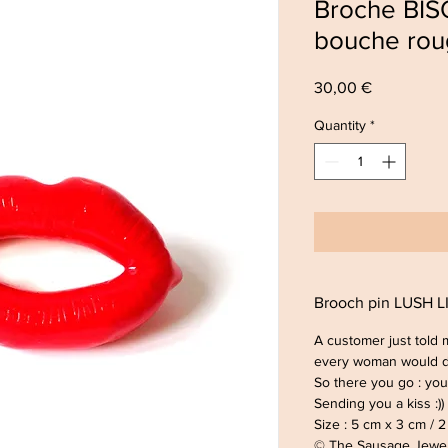
Broche BIS
bouche roug
Price
30,00 €
Quantity
*
Brooch pin LUSH L
A customer just told 
every woman would d
So there you go : yo
Sending you a kiss :))
Size : 5 cm x 3 cm / 2
© The Sausage Jewe