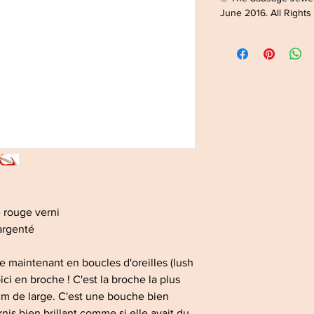
June 2016. All Right
 rouge verni
 argenté
ste maintenant en boucles d'oreilles (lush
voici en broche ! C'est la broche la plus
cm de large. C'est une bouche bien
nis bien brillant comme si elle avait du