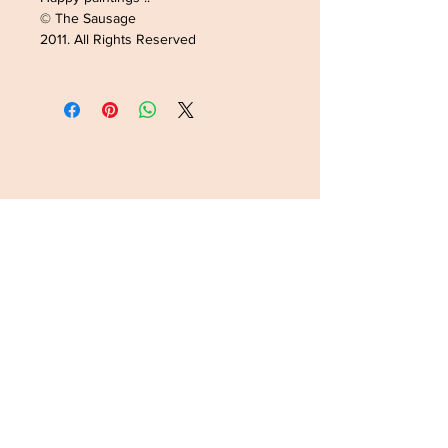
© The Sausage
2011. All Rights Reserved
ADRESSE /ADDRESS
SOPHIELDESIGN
2 RUE DU GÉNÉRAL LECLERC
88500 MATTAINCOURT
FRANCE
CONTACT
Tel:
0033782168363
Email:
latanche@hotmail.com