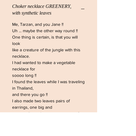
Choker necklace GREENERY,
with synthetic leaves
Me, Tarzan, and you Jane !!
Uh ... maybe the other way round !!
One thing is certain, is that you will
look
like a creature of the jungle with this
necklace.
I had wanted to make a vegetable
necklace for
soooo long !!
I found the leaves while I was traveling
in Thailand,
and there you go !!
I also made two leaves pairs of
earrings, one big and
one small, so please message me if
you'd like
to buy them !!
© The Sausage