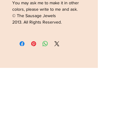
You may ask me to make it in other
colors, please write to me and ask.
© The Sausage Jewels
2013. All Rights Reserved.
ADRESSE /ADDRESS
SOPHIELDESIGN
2 RUE DU GÉNÉRAL LECLERC
88500 MATTAINCOURT
FRANCE
CONTACT