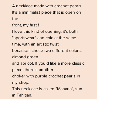
A necklace made with crochet pearls.
It's a minimalist piece that is open on
the
front, my first !
I love this kind of opening, it's both
"sportswear" and chic at the same
time, with an artistic twist
because I chose two different colors,
almond green
and apricot. If you'd like a more classic
piece, there's another
choker with purple crochet pearls in
my shop.
This necklace is called "Mahana", sun
in Tahitian.
It has matching bangle bracelets (see
in the shop!)
© The Sausage
April 2017. All rights reserved