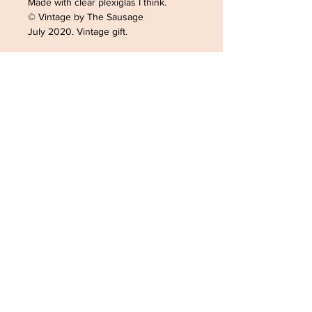
Made with clear plexiglas I think.
© Vintage by The Sausage
July 2020. Vintage gift.
ADRESSE /ADDRESS
SOPHIELDESIGN
2 RUE DU GÉNÉRAL LECLERC
88500 MATTAINCOURT
FRANCE
CONTACT
Tel:
0033782168363
Email:
latanche@hotmail.com