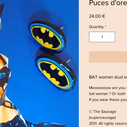
Puces d'or
Price
24,00 €
Quantity
*
BAT woman stud e
Meoooooow are you 
bat¨woman ? Or both
If you wear these you'
© The Sausage
(supersausage)
2011. All rights reser