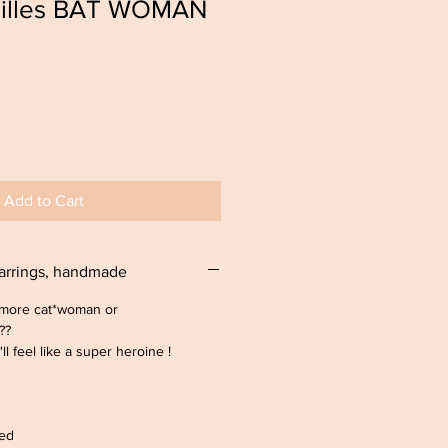
eilles BAT WOMAN
Add to Cart
arrings, handmade
more cat*woman or
 ??
ll feel like a super heroine !
ved