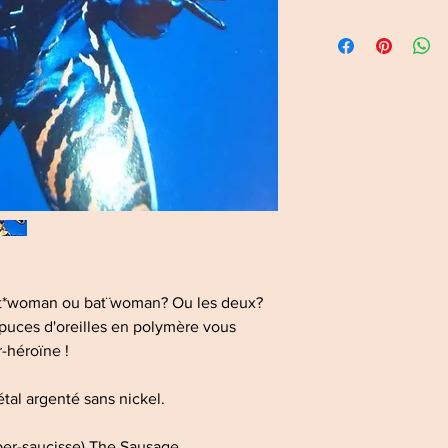
at*woman ou bat¨woman? Ou les deux?
s puces d'oreilles en polymère vous
-héroïne !
tal argenté sans nickel.
uper-saucisse) The Sausage