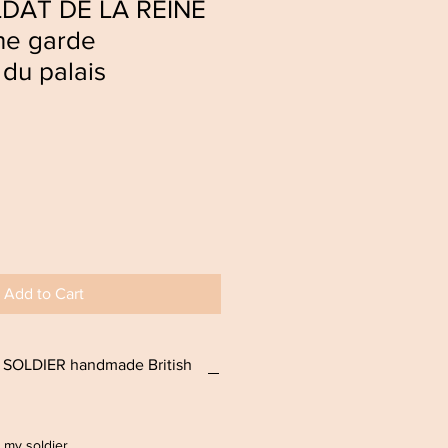
LDAT DE LA REINE
ne garde
 du palais
Add to Cart
 SOLDIER handmade British
e my soldier,