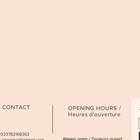
CONTACT
OPENING HOURS /
Heures d'ouverture
 0033782168363
Always open / Toujours ouvert
:
latanche@hotmail.com