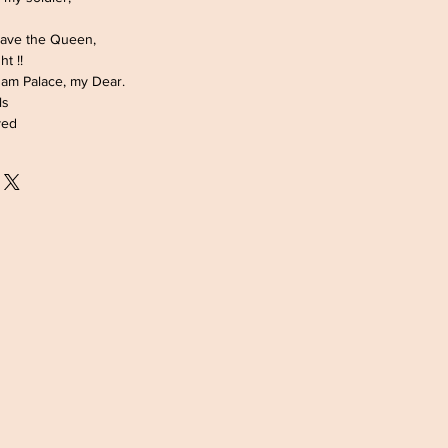
 Save the Queen,
ht !!
am Palace, my Dear.
ls
ved