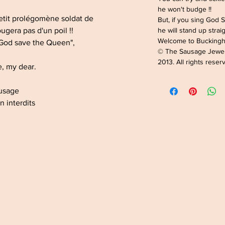
he won't budge !!
etit prolégomène soldat de
But, if you sing God
ougera pas d'un poil !!
he will stand up straig
Welcome to Buckingh
 "God save the Queen",
© The Sausage Jewe
2013. All rights reser
, my dear.
ausage
n interdits