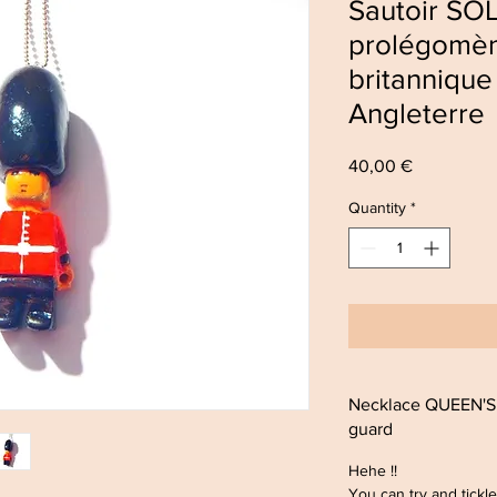
Sautoir SO
prolégomè
britannique
Angleterre
Price
40,00 €
Quantity
*
Necklace QUEEN'S
guard
Hehe !!
You can try and tickl