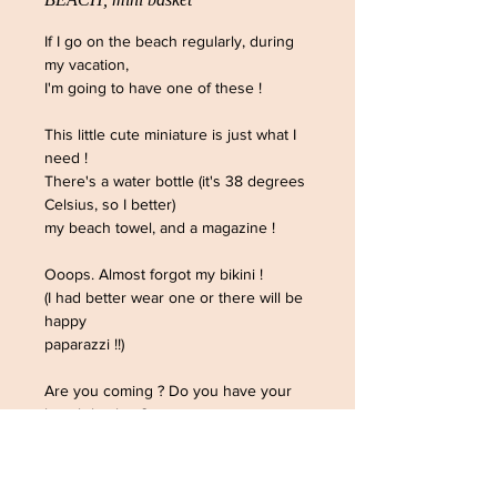
If I go on the beach regularly, during
my vacation,
I'm going to have one of these !
This little cute miniature is just what I
need !
There's a water bottle (it's 38 degrees
Celsius, so I better)
my beach towel, and a magazine !
Ooops. Almost forgot my bikini !
(I had better wear one or there will be
happy
paparazzi !!)
Are you coming ? Do you have your
beach basket ?
© The Sausage Jewels
July 2023. All rights reserved