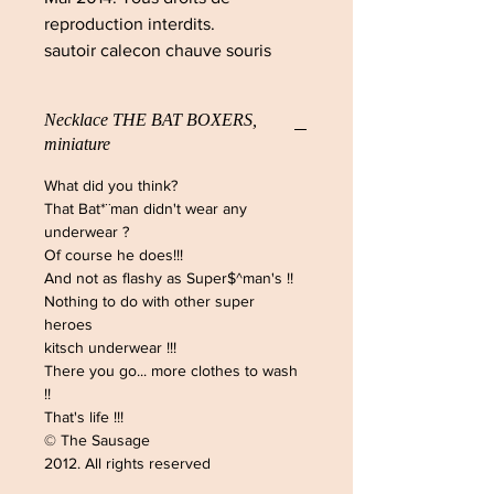
reproduction interdits.
sautoir calecon chauve souris
Necklace THE BAT BOXERS,
miniature
What did you think?
That Bat*¨man didn't wear any
underwear ?
Of course he does!!!
And not as flashy as Super$^man's !!
Nothing to do with other super
heroes
kitsch underwear !!!
There you go... more clothes to wash
!!
That's life !!!
© The Sausage
2012. All rights reserved