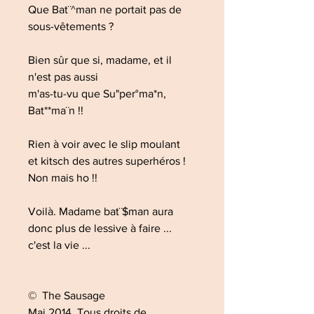
Que Bat¨^man ne portait pas de
sous-vêtements ?
Bien sûr que si, madame, et il
n'est pas aussi
m'as-tu-vu que Su"per°ma*n,
Bat**ma¨n !!
Rien à voir avec le slip moulant
et kitsch des autres superhéros !
Non mais ho !!
Voilà. Madame bat¨$man aura
donc plus de lessive à faire ...
c'est la vie ...
© The Sausage
Mai 2014. Tous droits de